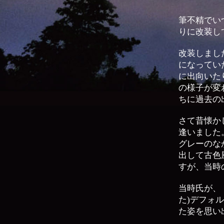
筆不精でい
りに改装し
改装しまし
になってい
に出向いた
の様子が変
ちに過去の
さて昔懐か
逢いました
グレーのな
出して古色
すが、当時
当時氏が、
た)デフォ
た姿を思い