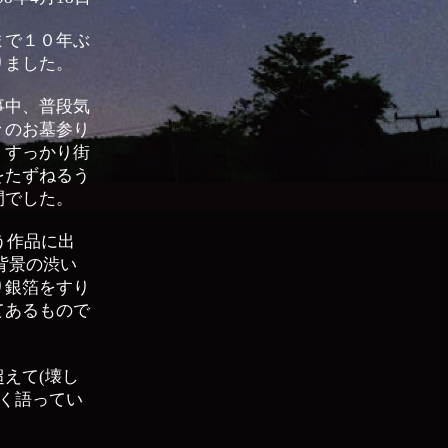
まで１０年ぶ
りました。
事中、普段気
々のお墓参り
、すっかり街
をたずねるう
間でした。
う作品に出
背景の渋い
り銀箔をすり
てあるもので
えて(壊し
熱く語ってい