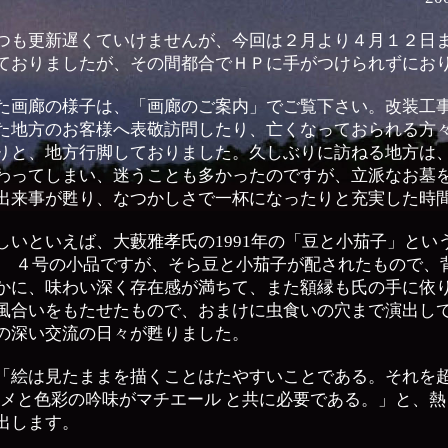
つも更新遅くていけませんが、今回は２月より４月１２日
ておりましたが、その間都合でＨＰに手がつけられずにお
た画廊の様子は、「画廊のご案内」でご覧下さい。改装工
た地方のお客様へ表敬訪問したり、亡くなっておられる方
りと、地方行脚しておりました。久しぶりに訪ねる地方は
わってしまい、迷うことも多かったのですが、立派なお墓
出来事が甦り、なつかしさで一杯になったりと充実した時
しいといえば、大藪雅孝氏の1991年の「豆と小茄子」とい
。 ４号の小品ですが、そら豆と小茄子が配されたもので、
かに、味わい深く存在感が満ちて、また額縁も氏の手に依
風合いをもたせたもので、おまけに虫食いの穴まで演出し
の深い交流の日々が甦りました。
「絵は見たままを描くことはたやすいことである。それを超
ルメと色彩の吟味がマチエール と共に必要である。」と、
出します。