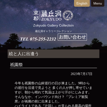
English
Menu
Zokyudo Gallery Collection
蔵丘洞ギャラリーコレクション
絵と人に出逢う
祇園祭
2023年7月17日
今年も祇園祭の山鉾巡行の日が来ました。9時から
の巡行を沿道で見ようと 多くの人が押し寄せていま
すが、朝から晴れて気温は上がり汗がにじみます。
そんななか、インバウンド向け？『プレミア観覧
席』が画廊の前に出来ました。
ハイライトである『辻回し』が見られる最高の場所