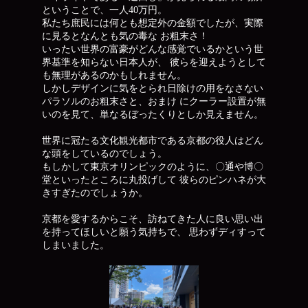
ということで、一人40万円。
私たち庶民には何とも想定外の金額でしたが、実際
に見るとなんとも気の毒な お粗末さ！
いったい世界の富豪がどんな感覚でいるかという世
界基準を知らない日本人が、 彼らを迎えようとして
も無理があるのかもしれません。
しかしデザインに気をとられ日除けの用をなさない
パラソルのお粗末さと、おまけ にクーラー設置が無
いのを見て、単なるぼったくりとしか見えません。
世界に冠たる文化観光都市である京都の役人はどん
な頭をしているのでしょう。
もしかして東京オリンピックのように、〇通や博〇
堂といったところに丸投げして 彼らのピンハネが大
きすぎたのでしょうか。
京都を愛するからこそ、訪ねてきた人に良い思い出
を持ってほしいと願う気持ちで、 思わずディすって
しまいました。