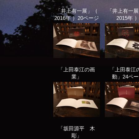
「井上有一展」（
「井上有一展
2016年 ）20ページ
2015年 
「上田泰江の画
「上田泰江
業」
動」24ペ
「坂田源平 木
彫」