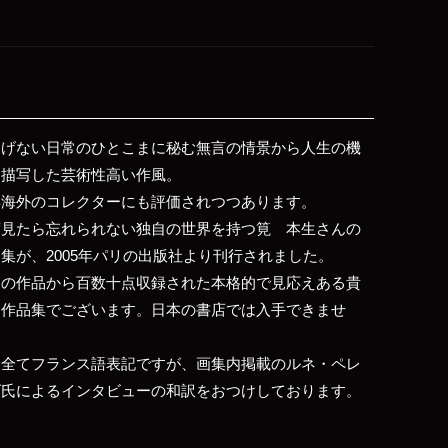
りげない日常のひとこまに秘む無言の情景から人生の機
を描写した芸術性高い作風。
年海外のコレクターにも評価されつつあります。
度見たら忘れられない独自の世界を持つ筧 本生さんの
集が、2005年パリの出版社より刊行されました。
期の作品から百数十点収録された本格的で見応えある貴
な作品集でございます。日本の書店では入手できませ
。
、全てフランス語表記ですが、画集内掲載のルネ・ペレ
ズ氏によるインタビューの和訳をおつけしております。