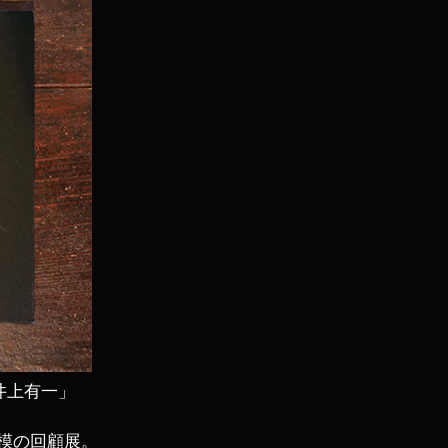
井上有一」
模の回顧展。