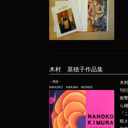
木村 菜穂子作品集
－花紋－
木
NAHOKO KIMURA WORKS
刊
衝
ら
『
暗