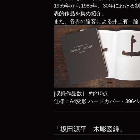
1955年から1985年、30年にわ
表的作品を集め紹介。
また、各界の論客による井上有一論
[収録作品数］ 約210点
仕様：A4変形 ハードカバー・396
「坂田源平 木彫図録」