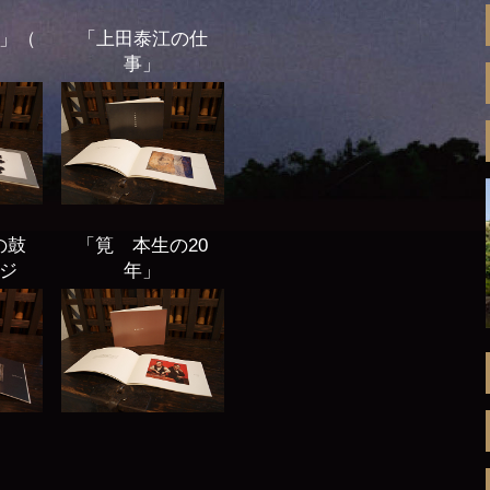
」（
「上田泰江の仕
）
事」
の鼓
「筧 本生の20
ージ
年」