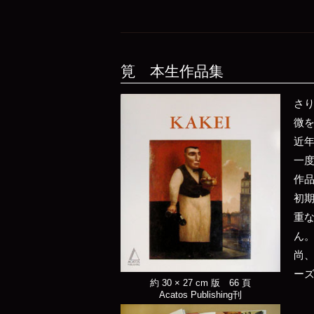
筧 本生作品集
さ
微
近
一
作品
初
重
ん
尚
ー
約 30 × 27 cm 版 66 頁
Acatos Publishing刊